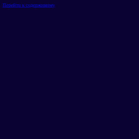
Перейти к содержимому
Главная
Гараж
Маршруты
Тарифы
Новости
Отзывы
Галерея
Контакты