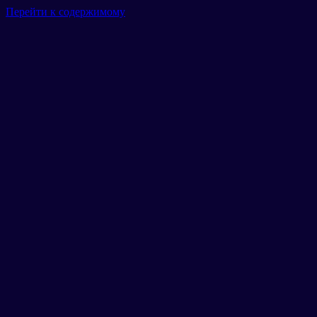
Перейти к содержимому
Главная
Гараж
Маршруты
Тарифы
Новости
Отзывы
Галерея
Контакты