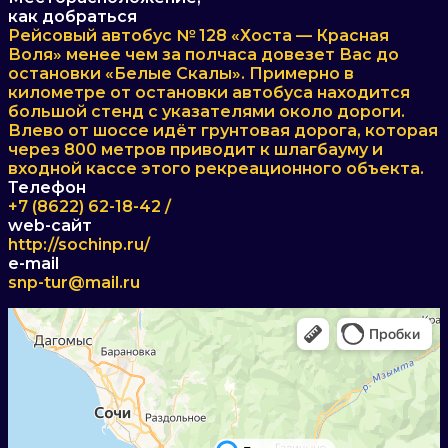
как добраться
Рейсовый автобус № 128 «Хоста — Красная
Воля» менее чем за полчаса довезет Вас до
остановки «Белые Скалы». Примерно в
километре от остановки автобуса находится
большой стенд с указателями около дороги.
Влево от шоссе идёт грунтовая дорога, которая
через 800 метров приводит к шлагбауму и
входной кассе этого рекреационного объекта.
Телефон
+7 (8622) 62-18-42 /
web-сайт
http://sochinp.ru/
e-mail
snp-tur@mail.ru