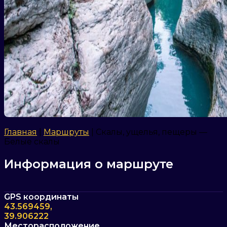
Главная
|
Маршруты
|
Скалы, ущелья, пещеры —
Белые скалы
Информация о маршруте
GPS координаты
43.569459,
39.906222
Месторасположение,