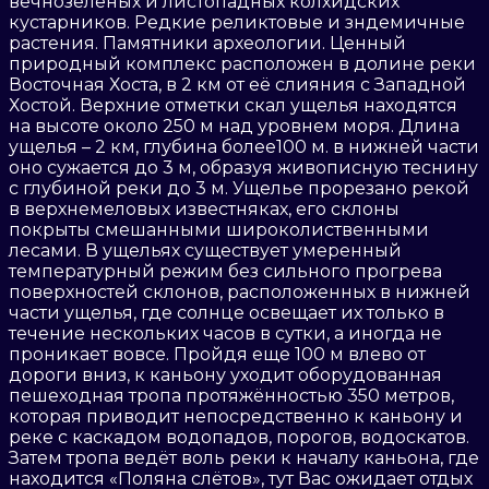
вечнозеленых и листопадных колхидских
кустарников. Редкие реликтовые и зндемичные
растения. Памятники археологии. Ценный
природный комплекс расположен в долине реки
Восточная Хоста, в 2 км от её слияния с Западной
Хостой. Верхние отметки скал ущелья находятся
на высоте около 250 м над уровнем моря. Длина
ущелья – 2 км, глубина более100 м. в нижней части
оно сужается до 3 м, образуя живописную теснину
с глубиной реки до 3 м. Ущелье прорезано рекой
в верхнемеловых известняках, его склоны
покрыты смешанными широколиственными
лесами. В ущельях существует умеренный
температурный режим без сильного прогрева
поверхностей склонов, расположенных в нижней
части ущелья, где солнце освещает их только в
течение нескольких часов в сутки, а иногда не
проникает вовсе. Пройдя еще 100 м влево от
дороги вниз, к каньону уходит оборудованная
пешеходная тропа протяжённостью 350 метров,
которая приводит непосредственно к каньону и
реке с каскадом водопадов, порогов, водоскатов.
Затем тропа ведёт воль реки к началу каньона, где
находится «Поляна слётов», тут Вас ожидает отдых