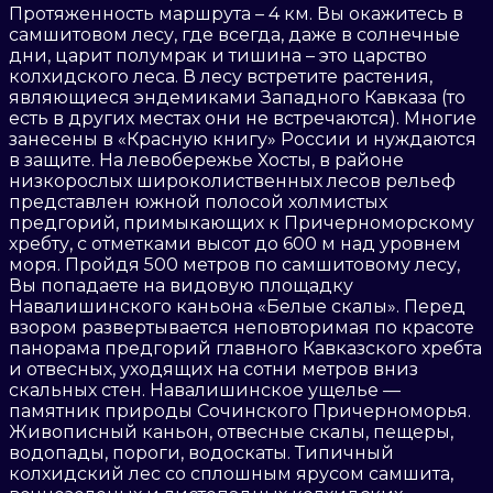
Протяженность маршрута – 4 км. Вы окажитесь в
самшитовом лесу, где всегда, даже в солнечные
дни, царит полумрак и тишина – это царство
колхидского леса. В лесу встретите растения,
являющиеся эндемиками Западного Кавказа (то
есть в других местах они не встречаются). Многие
занесены в «Красную книгу» России и нуждаются
в защите. На левобережье Хосты, в районе
низкорослых широколиственных лесов рельеф
представлен южной полосой холмистых
предгорий, примыкающих к Причерноморскому
хребту, с отметками высот до 600 м над уровнем
моря. Пройдя 500 метров по самшитовому лесу,
Вы попадаете на видовую площадку
Навалишинского каньона «Белые скалы». Перед
взором развертывается неповторимая по красоте
панорама предгорий главного Кавказского хребта
и отвесных, уходящих на сотни метров вниз
скальных стен. Навалишинское ущелье —
памятник природы Сочинского Причерноморья.
Живописный каньон, отвесные скалы, пещеры,
водопады, пороги, водоскаты. Типичный
колхидский лес со сплошным ярусом самшита,