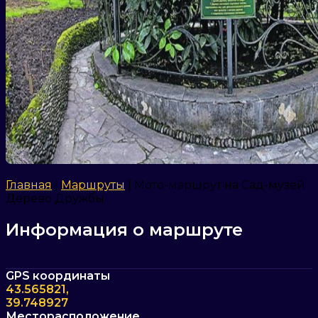
Главная
|
Маршруты
|
Мото-маршрут на Сад-музей
Дерево Дружбы
Информация о маршруте
GPS координаты
43.565821,
39.748927
Месторасположение,