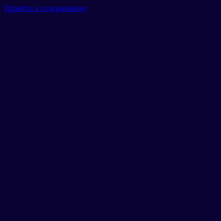
Перейти к содержимому
Главная
Гараж
Маршруты
Тарифы
Новости
Отзывы
Галерея
Контакты