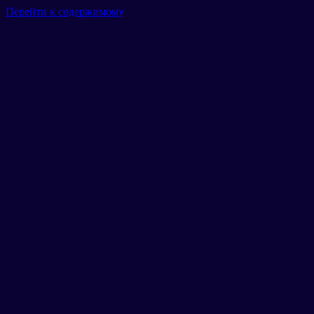
Перейти к содержимому
Главная
Гараж
Маршруты
Тарифы
Новости
Отзывы
Галерея
Контакты