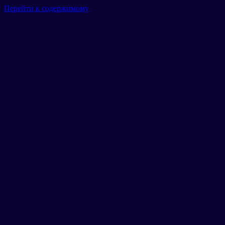
Перейти к содержимому
Главная
Гараж
Маршруты
Тарифы
Новости
Отзывы
Галерея
Контакты