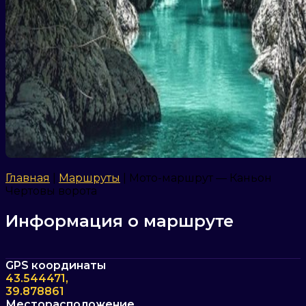
Главная
|
Маршруты
|
Мото-маршрут — Каньон
Чертовы ворота
Информация о маршруте
GPS координаты
43.544471,
39.878861
Месторасположение,