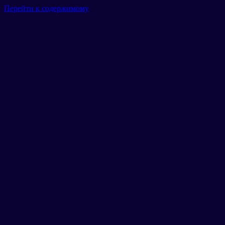
Перейти к содержимому
Главная
Гараж
Маршруты
Тарифы
Новости
Отзывы
Галерея
Контакты