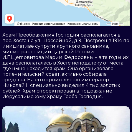
Храм Преображения Господня располагается в
пос. Хоста на ул. Шоссейной, д.9. Построен в 1914 по
инициативе супруги крупного сановника,
министра юстиции царской России
И.Г.Щегловитова Марии Федоровны – в те годы их
дача располагалась в Хосте неподалеку от места,
где ныне находится храм. Она организовала
попечительский совет, активно собирала
средства. На его строительство император
Николай II специально выделил 4 тыс. золотых
рублей. Храм спроектирован в подражание
Иерусалимскому Храму Гроба Господня.