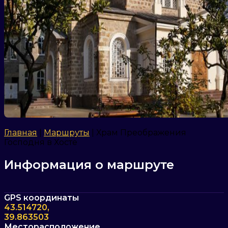
Главная
|
Маршруты
|
Храм Преображения
Господня в Хосте
Информация о маршруте
GPS координаты
43.514720,
39.863503
Месторасположение,