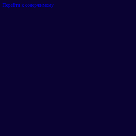
Перейти к содержимому
Главная
Гараж
Маршруты
Тарифы
Новости
Отзывы
Галерея
Контакты