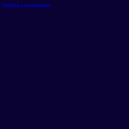
Перейти к содержимому
Главная
Гараж
Маршруты
Тарифы
Новости
Отзывы
Галерея
Контакты