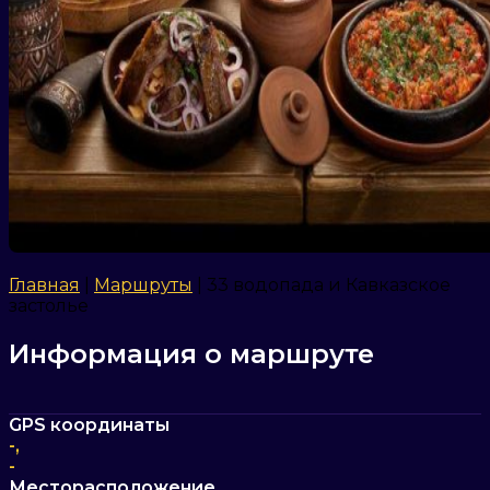
Главная
|
Маршруты
|
33 водопада и Кавказское
застолье
Информация о маршруте
GPS координаты
-,
-
Месторасположение,